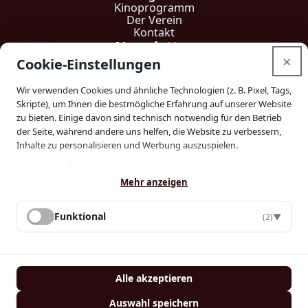
Kinoprogramm
Der Verein
Kontakt
Newsletter
skip-to-actions
×
Cookie-Einstellungen
Hier können Sie sich in unseren Newsletter eintragen.
Wir verwenden Cookies und ähnliche Technologien (z. B. Pixel, Tags,
Skripte), um Ihnen die bestmögliche Erfahrung auf unserer Website
zu bieten. Einige davon sind technisch notwendig für den Betrieb
der Seite, während andere uns helfen, die Website zu verbessern,
Inhalte zu personalisieren und Werbung auszuspielen.
Eintragen
Im Rahmen der Nutzung unserer Website können
personenbezogene Daten (z. B. IP-Adresse, Geräteinformationen,
Mehr anzeigen
Ich möchte Ihren Newsletter erhalten und akzeptiere die
Nutzungsverhalten) erhoben, an Drittanbieter übermittelt und von
Datenschutzerklärung.
diesen verarbeitet werden — auch in Ländern außerhalb der
Funktional
(2)
▼
EU/des EWR (z. B. USA), in denen kein gleichwertiges
Wir verwenden Sendinblue als unsere Marketing-Plattform. Wenn Sie das
Datenschutzniveau gewährleistet ist (Art. 49 Abs. 1 lit. a DSGVO).
Formular ausfüllen und absenden, bestätigen Sie, dass die von Ihnen
Mit Ihrer Einwilligung stimmen Sie auch dieser Datenübermittlung
angegebenen Informationen an Sendinblue zur Bearbeitung gemäß
ausdrücklich zu.
den
Nutzungsbedingungen
übertragen werden.
Alle akzeptieren
Einige Verarbeitungen können auf Grundlage eines berechtigten
Telefon
E-Mail
Interesses (Art. 6 Abs. 1 lit. f DSGVO) erfolgen. Sie können Ihre
Auswahl speichern